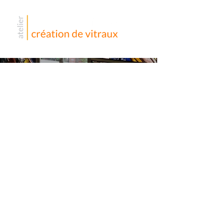
Notre
Dame de
Songshan
– Taipei